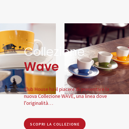
Collezione
Wave
Club House ha il piacere di presentare la
nuova Collezione WAVE, una linea dove
l’originalità…
SCOPRI LA COLLEZIONE