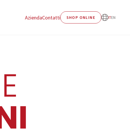
Azienda
Contatti
SHOP ONLINE
IT
EN
E
NI