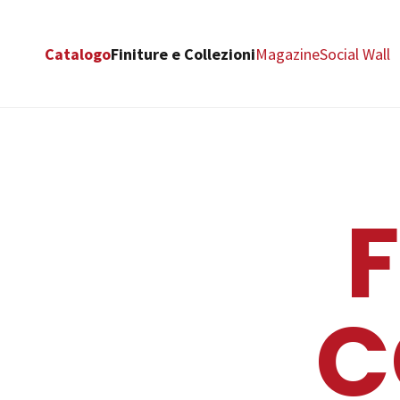
Catalogo
Finiture e Collezioni
Magazine
Social Wall
F
C