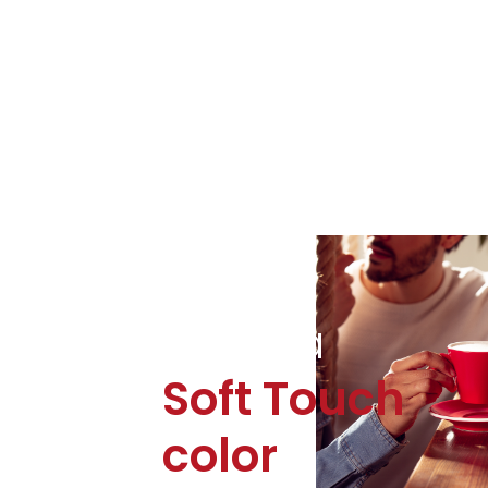
Finitura
Soft Touch
color