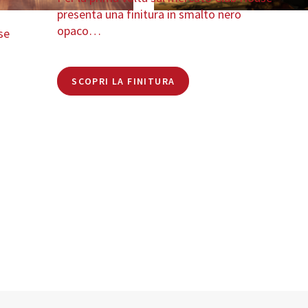
presenta una finitura in smalto nero
opaco…
se
SCOPRI LA FINITURA