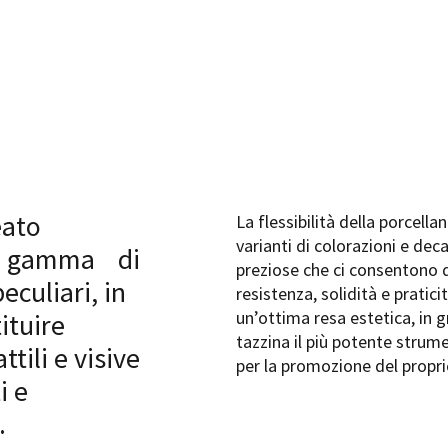
eato
La flessibilità della porcella
varianti di colorazioni e dec
ta gamma di
preziose che ci consentono 
eculiari, in
resistenza, solidità e praticit
un’ottima resa estetica, in g
ituire
tazzina il più potente strum
ttili e visive
per la promozione del propri
i e
.