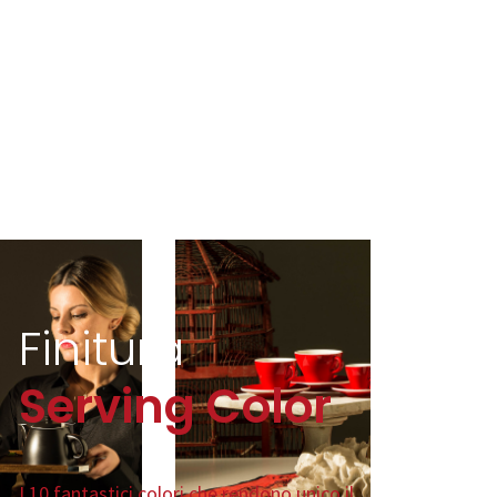
Finitura
Serving Color
I 10 fantastici colori che rendono unico il