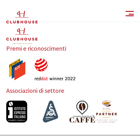
IT
EN
Premi e riconoscimenti
Associazioni di settore
Catalogo
Finiture e Collezioni
Magazine
Social Wall
Azienda