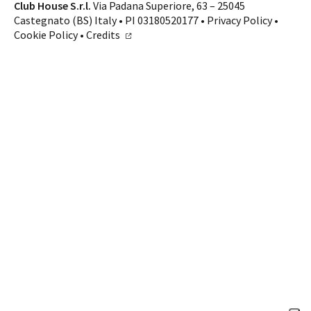
Contatti
Club House S.r.l.
Via Padana Superiore, 63 – 25045
Castegnato (BS) Italy • PI 03180520177 •
Privacy Policy
•
SHOP ONLINE
CHIAMA
Cookie Policy
•
Credits