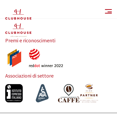
IT
EN
Premi e riconoscimenti
Associazioni di settore
Catalogo
Finiture e Collezioni
Magazine
Social Wall
Azienda