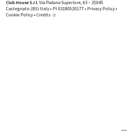
Contatti
Club House S.r.l.
Via Padana Superiore, 63 – 25045
Castegnato (BS) Italy • PI 03180520177 •
Privacy Policy
•
SHOP ONLINE
CHIAMA
Cookie Policy
•
Credits