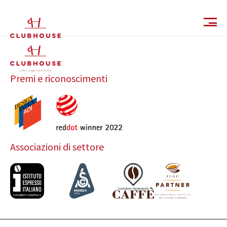
IT
EN
Premi e riconoscimenti
Associazioni di settore
Catalogo
Finiture e Collezioni
Magazine
Social Wall
Azienda