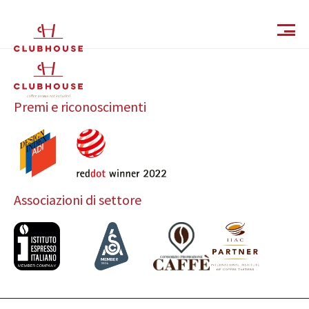
IT
EN
Premi e riconoscimenti
Associazioni di settore
Catalogo
Finiture e Collezioni
Magazine
Social Wall
Azienda