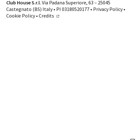
Contatti
Club House S.r.l.
Via Padana Superiore, 63 – 25045
Castegnato (BS) Italy • PI 03180520177 •
Privacy Policy
•
SHOP ONLINE
CHIAMA
Cookie Policy
•
Credits