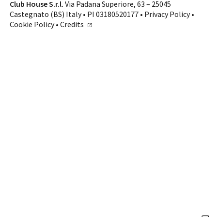
Contatti
Club House S.r.l.
Via Padana Superiore, 63 – 25045
Castegnato (BS) Italy • PI 03180520177 •
Privacy Policy
•
SHOP ONLINE
CHIAMA
Cookie Policy
•
Credits