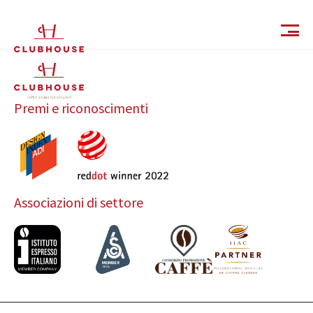
IT
EN
Premi e riconoscimenti
Associazioni di settore
Catalogo
Finiture e Collezioni
Magazine
Social Wall
Azienda