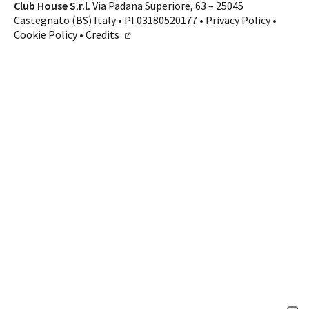
Contatti
Club House S.r.l.
Via Padana Superiore, 63 – 25045
Castegnato (BS) Italy • PI 03180520177 •
Privacy Policy
•
SHOP ONLINE
CHIAMA
Cookie Policy
•
Credits