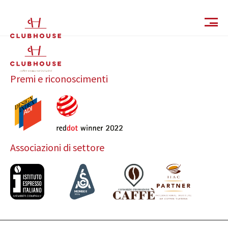
IT
EN
Premi e riconoscimenti
Associazioni di settore
Catalogo
Finiture e Collezioni
Magazine
Social Wall
Azienda