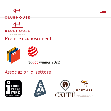
IT
EN
Premi e riconoscimenti
Associazioni di settore
Catalogo
Finiture e Collezioni
Magazine
Social Wall
Azienda