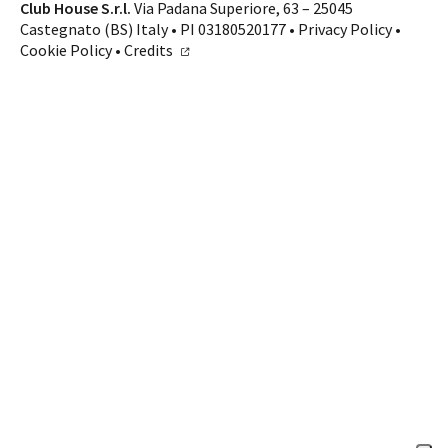
Contatti
Club House S.r.l.
Via Padana Superiore, 63 – 25045
Castegnato (BS) Italy • PI 03180520177 •
Privacy Policy
•
SHOP ONLINE
CHIAMA
Cookie Policy
•
Credits