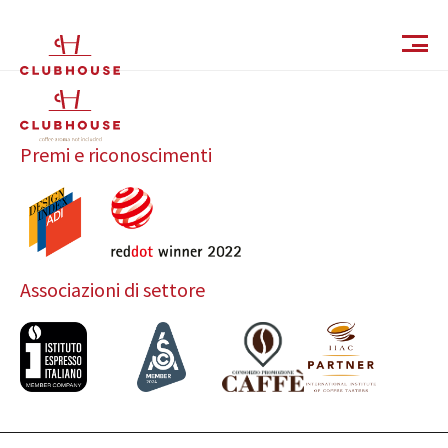
IT
EN
Premi e riconoscimenti
Associazioni di settore
Catalogo
Finiture e Collezioni
Magazine
Social Wall
Azienda