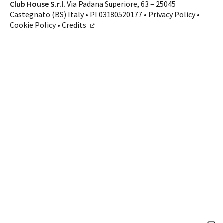
Contatti
Club House S.r.l.
Via Padana Superiore, 63 – 25045
Castegnato (BS) Italy • PI 03180520177 •
Privacy Policy
•
SHOP ONLINE
CHIAMA
Cookie Policy
•
Credits