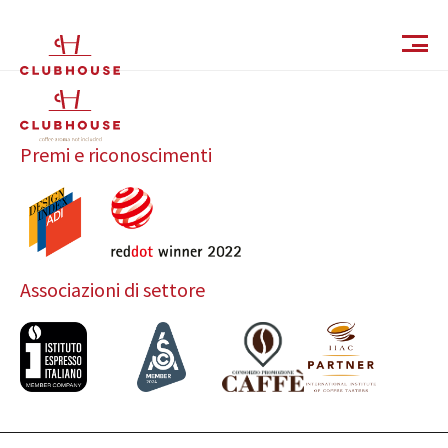
IT
EN
Premi e riconoscimenti
Associazioni di settore
Catalogo
Finiture e Collezioni
Magazine
Social Wall
Azienda