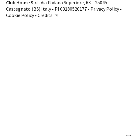
Contatti
Club House S.r.l.
Via Padana Superiore, 63 – 25045
Castegnato (BS) Italy • PI 03180520177 •
Privacy Policy
•
SHOP ONLINE
CHIAMA
Cookie Policy
•
Credits