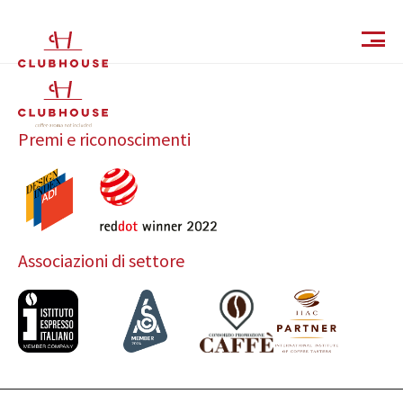
IT
EN
Premi e riconoscimenti
Associazioni di settore
Catalogo
Finiture e Collezioni
Magazine
Social Wall
Azienda