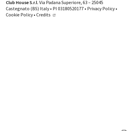
Contatti
Club House S.r.l.
Via Padana Superiore, 63 – 25045
Castegnato (BS) Italy • PI 03180520177 •
Privacy Policy
•
SHOP ONLINE
CHIAMA
Cookie Policy
•
Credits