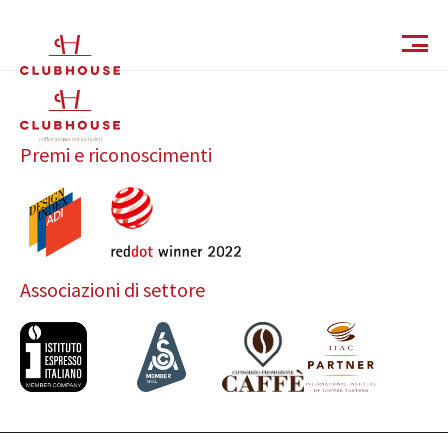
IT
EN
Premi e riconoscimenti
Associazioni di settore
Catalogo
Finiture e Collezioni
Magazine
Social Wall
Azienda