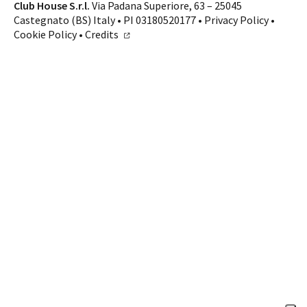
Contatti
Club House S.r.l.
Via Padana Superiore, 63 – 25045
Castegnato (BS) Italy • PI 03180520177 •
Privacy Policy
•
SHOP ONLINE
CHIAMA
Cookie Policy
•
Credits