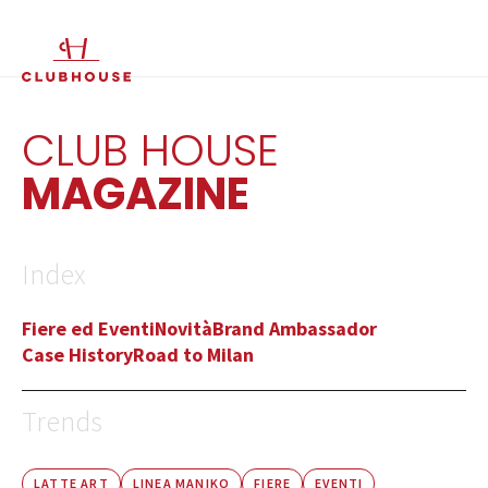
IT
EN
CLUB HOUSE
MAGAZINE
Index
Fiere ed Eventi
Novità
Brand Ambassador
Case History
Road to Milan
Trends
LATTE ART
LINEA MANIKO
FIERE
EVENTI