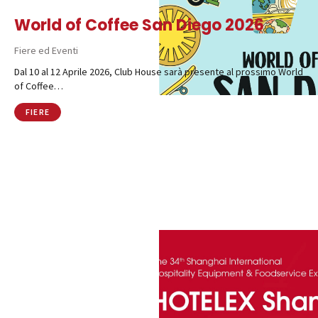
World of Coffee San Diego 2026
Fiere ed Eventi
Dal 10 al 12 Aprile 2026, Club House sarà presente al prossimo World
of Coffee…
FIERE
Catalogo
Finiture e Collezioni
Magazine
Social Wall
Azienda
Contatti
SHOP ONLINE
CHIAMA