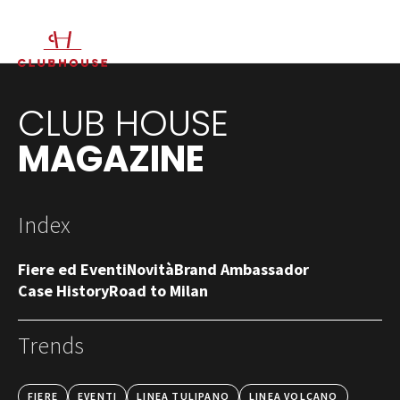
IT
EN
CLUB HOUSE
MAGAZINE
Index
Fiere ed Eventi
Novità
Brand Ambassador
Case History
Road to Milan
Trends
FIERE
EVENTI
LINEA TULIPANO
LINEA VOLCANO