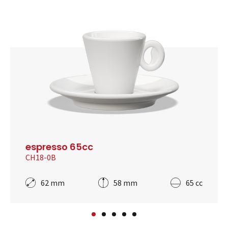
espresso 65cc
CH18-0B
62 mm
58 mm
65 cc