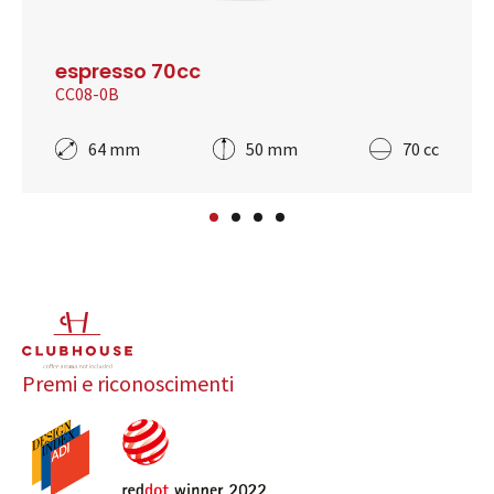
espresso 70cc
CC08-0B
64 mm
50 mm
70 cc
Premi e riconoscimenti