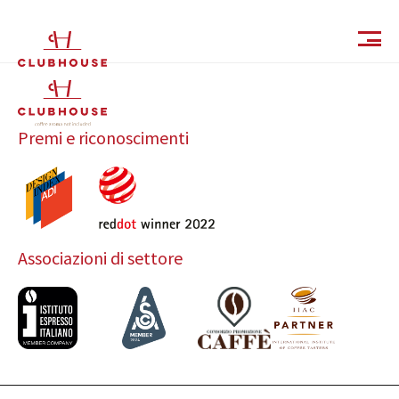
IT
EN
Premi e riconoscimenti
Associazioni di settore
Catalogo
Finiture e Collezioni
Magazine
Social Wall
Azienda