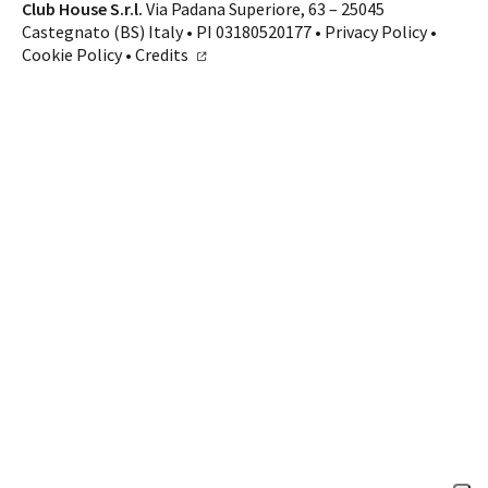
Contatti
Club House S.r.l.
Via Padana Superiore, 63 – 25045
Castegnato (BS) Italy • PI 03180520177 •
Privacy Policy
•
SHOP ONLINE
CHIAMA
Cookie Policy
•
Credits