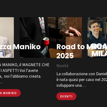
zza Maniko
Road to Milan
2025
à
 MANIKO, il MAGNETE CHE
Novità
 ASPETTI Voi l’avete
La collaborazione con Daniel
a, noi l’abbiamo creata.
è nata quasi per caso nel 20
a…
sviluppare una…
EA MANIKO
EVENTI