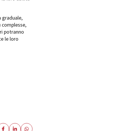
a graduale,
iù complesse,
ori potranno
e le loro