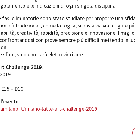
regolamento e le indicazioni di ogni singola disciplina.
e fasi eliminatorie sono state studiate per proporre una sfid
ure più tradizionali, come la foglia, si passi via via a figure p
abilità, creatività, rapidità, precisione e innovazione. I migli
confrontandosi con prove sempre più difficili mettendo in luc
ioni.
e sfide, solo uno sarà eletto vincitore.
Art Challenge 2019:
 2019
 E15 – D16
ell’evento:
eramilano.it/milano-latte-art-challenge-2019