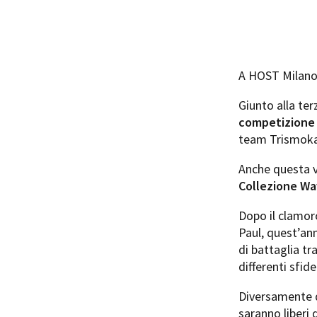
A HOST Milano 
Giunto alla ter
competizione b
team Trismoka
Anche questa 
Collezione W
Dopo il clamor
Paul, quest’an
di battaglia tra
differenti sfide
Diversamente da
saranno liberi 