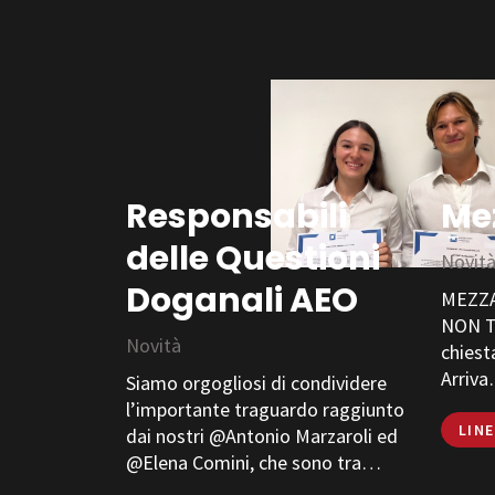
Responsabili
Me
delle Questioni
Novit
Doganali AEO
MEZZA
NON TI
Novità
chiest
Arriv
Siamo orgogliosi di condividere
l’importante traguardo raggiunto
LIN
dai nostri @Antonio Marzaroli ed
@Elena Comini, che sono tra…