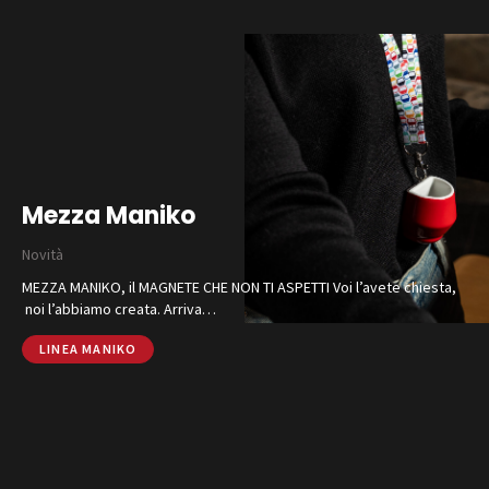
Catalogo
Finiture e Collezioni
Mezza Maniko
Magazine
Social Wall
Novità
Azienda
MEZZA MANIKO, il MAGNETE CHE NON TI ASPETTI Voi l’avete chiesta,
Contatti
noi l’abbiamo creata. Arriva…
SHOP ONLINE
CHIAMA
LINEA MANIKO