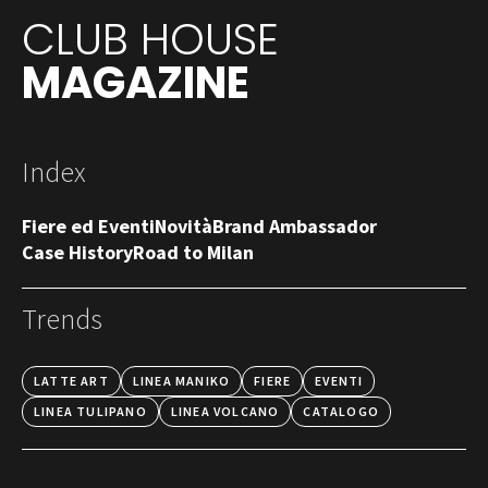
CLUB HOUSE
MAGAZINE
Index
Fiere ed Eventi
Novità
Brand Ambassador
Case History
Road to Milan
Trends
LATTE ART
LINEA MANIKO
FIERE
EVENTI
LINEA TULIPANO
LINEA VOLCANO
CATALOGO