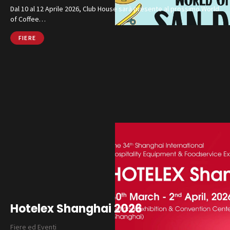
Catalogo
Dal 10 al 12 Aprile 2026, Club House sarà presente al prossimo World
of Coffee…
Finiture e Collezioni
FIERE
Magazine
Social Wall
Azienda
Contatti
SHOP ONLINE
CHIAMA
Hotelex Shanghai 2026
Fiere ed Eventi