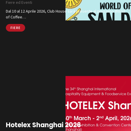
Fiere ed Eventi
Catalogo
Dal 10 al 12 Aprile 2026, Club House sarà presente al prossimo World
Finiture e Collezioni
of Coffee…
Magazine
FIERE
Social Wall
Azienda
Contatti
SHOP ONLINE
CHIAMA
Hotelex Shanghai 2026