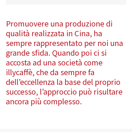
Catalogo
Finiture e Collezioni
Promuovere una produzione di
Magazine
qualità realizzata in Cina, ha
Social Wall
sempre rappresentato per noi una
Azienda
Contatti
grande sfida. Quando poi ci si
SHOP ONLINE
CHIAMA
accosta ad una società come
illycaffè, che da sempre fa
dell’eccellenza la base del proprio
successo, l’approccio può risultare
ancora più complesso.