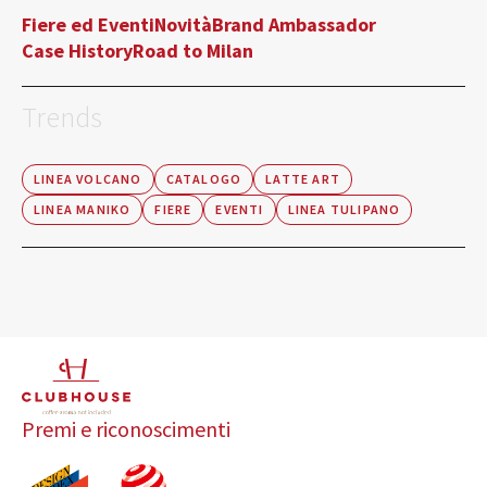
Fiere ed Eventi
Novità
Brand Ambassador
Case History
Road to Milan
Trends
LINEA VOLCANO
CATALOGO
LATTE ART
LINEA MANIKO
FIERE
EVENTI
LINEA TULIPANO
Premi e riconoscimenti