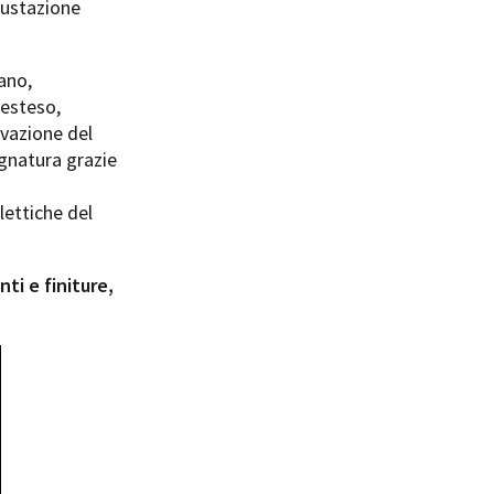
gustazione
ano,
 esteso,
rvazione del
gnatura grazie
lettiche del
ti e finiture,