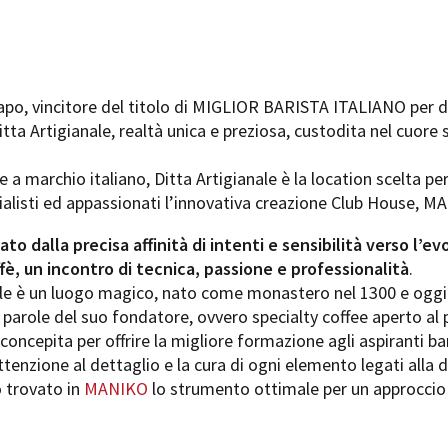
po, vincitore del titolo di MIGLIOR BARISTA ITALIANO per dive
tta Artigianale, realtà unica e preziosa, custodita nel cuore 
e a marchio italiano, Ditta Artigianale è la location scelta per
alisti ed appassionati l’innovativa creazione Club House, M
to dalla precisa affinità di intenti e sensibilità verso l’ev
è, un incontro di tecnica, passione e professionalità
.
ale è un luogo magico, nato come monastero nel 1300 e oggi
e parole del suo fondatore, ovvero specialty coffee aperto al 
 concepita per offrire la migliore formazione agli aspiranti bari
ttenzione al dettaglio e la cura di ogni elemento legati alla
o trovato in
MANIKO
lo strumento ottimale per un approccio