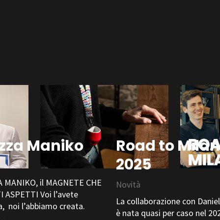
zza Maniko
Road to Milan
2025
à
 MANIKO, il MAGNETE CHE
Novità
 ASPETTI Voi l’avete
La collaborazione con Daniel
a, noi l’abbiamo creata.
è nata quasi per caso nel 20
a…