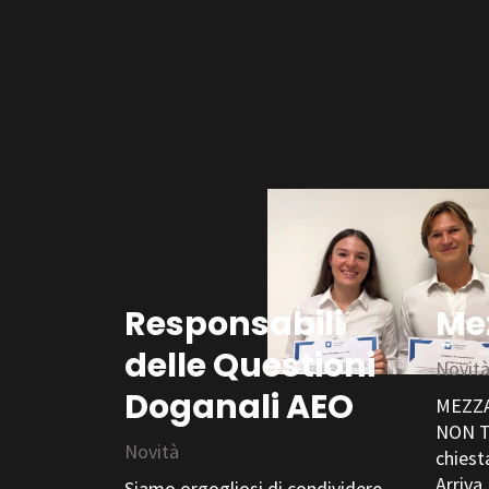
Responsabili
Me
delle Questioni
Novit
Doganali AEO
MEZZA
NON TI
Novità
chiest
Arriv
Siamo orgogliosi di condividere