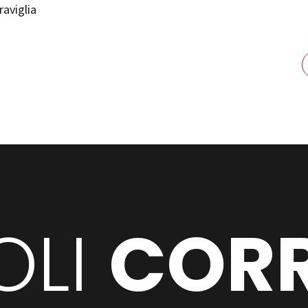
aviglia
OLI
CORR