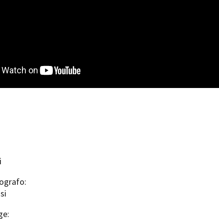
i
ografo:
si
ge: