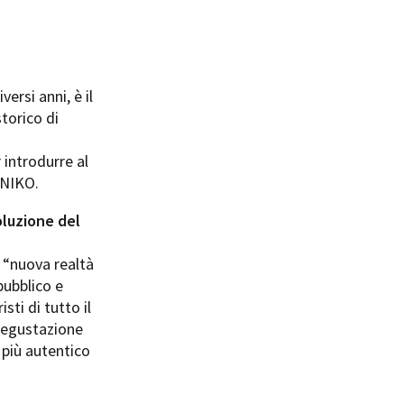
rsi anni, è il
storico di
 introdurre al
ANIKO.
oluzione del
 “nuova realtà
pubblico e
sti di tutto il
 degustazione
 più autentico