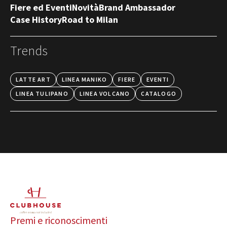
Fiere ed Eventi
Novità
Brand Ambassador
Case History
Road to Milan
Trends
LATTE ART
LINEA MANIKO
FIERE
EVENTI
LINEA TULIPANO
LINEA VOLCANO
CATALOGO
Premi e riconoscimenti