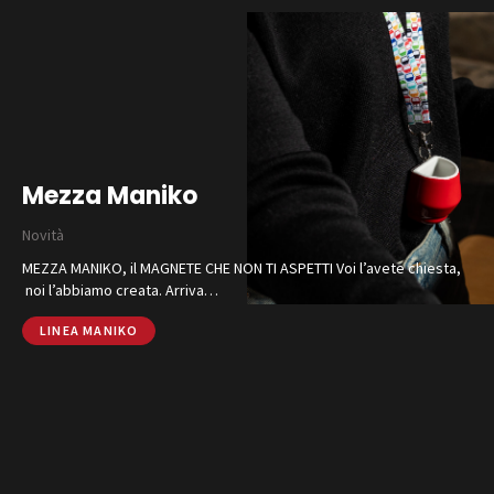
Catalogo
Finiture e Collezioni
Mezza Maniko
Magazine
Novità
Social Wall
MEZZA MANIKO, il MAGNETE CHE NON TI ASPETTI Voi l’avete chiesta,
Azienda
noi l’abbiamo creata. Arriva…
Contatti
SHOP ONLINE
CHIAMA
LINEA MANIKO