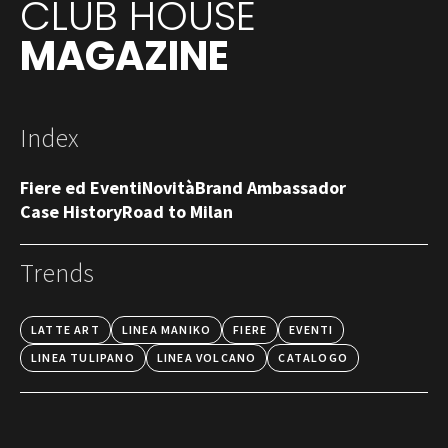
CLUB HOUSE
MAGAZINE
Index
Fiere ed Eventi
Novità
Brand Ambassador
Case History
Road to Milan
Trends
LATTE ART
LINEA MANIKO
FIERE
EVENTI
LINEA TULIPANO
LINEA VOLCANO
CATALOGO