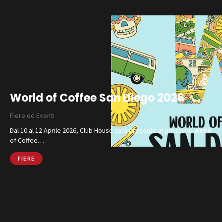
Social Wall
Azienda
Contatti
SHOP ONLINE
CHIAMA
World of Coffee San Diego 2026
Fiere ed Eventi
Dal 10 al 12 Aprile 2026, Club House sarà presente al prossimo World
of Coffee…
FIERE