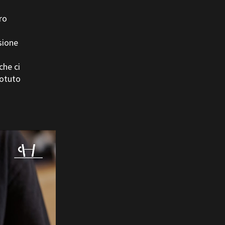
ro
sione
he ci
potuto