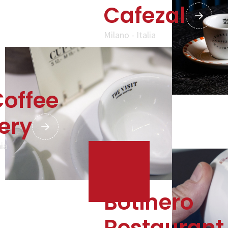
Cafezal
Milano - Italia
Coffee
ery
ia
Botinero
Restaurant