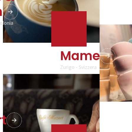
n
Polonia
Mame
Zurigo - Svizzera
t