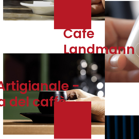
Cafe
Landmann
Vienna - Austria
Artigianale -
a del caffè