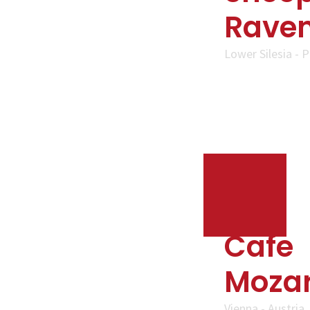
Rave
Lower Silesia - 
Cafe
Mozar
Vienna - Austria