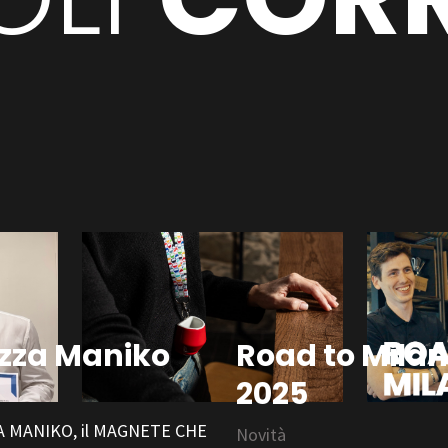
zza Maniko
Road to Milan
2025
à
 MANIKO, il MAGNETE CHE
Novità