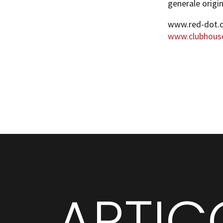
generale origin
www.red-dot.
www.clubhous
ARTIC