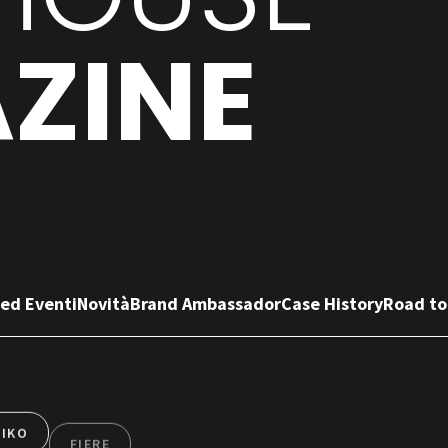
ZINE
 ed Eventi
Novità
Brand Ambassador
Case History
Road to
NIKO
FIERE
EVENTI
LINEA TULIPANO
LINE