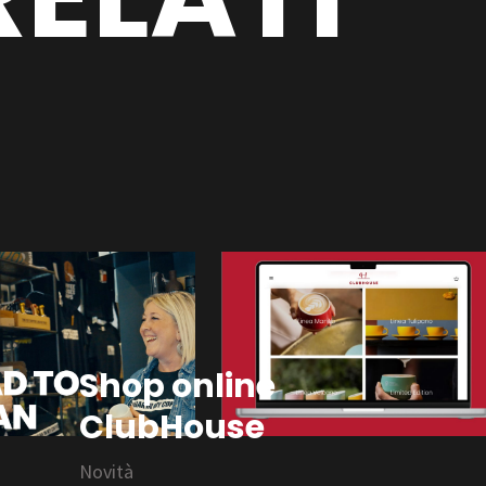
Shop online
ClubHouse
Novità