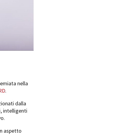
remiata nella
RD
.
zionati dalla
 intelligenti
vo.
un aspetto