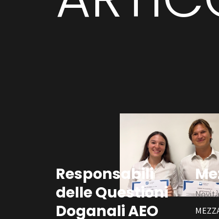
Responsabili
Me
delle Questioni
Novit
Doganali AEO
MEZZA