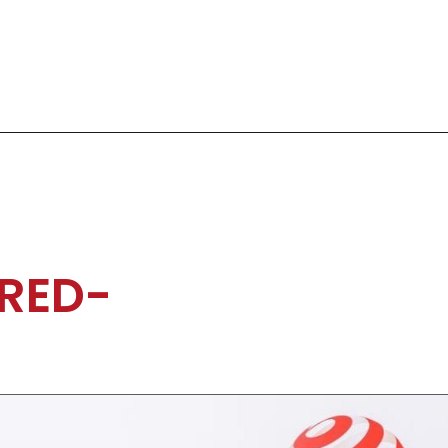
O
 RED-