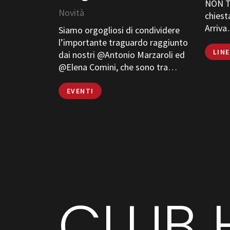
NON TI
Novità
chiest
Arriv
Siamo orgogliosi di condividere
l’importante traguardo raggiunto
LIN
dai nostri @Antonio Marzaroli ed
@Elena Comini, che sono tra…
EVENTI
CLUB 