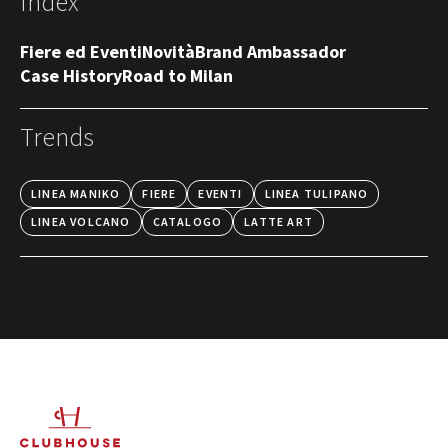
Index
Fiere ed Eventi
Novità
Brand Ambassador
Case History
Road to Milan
Trends
LINEA MANIKO
FIERE
EVENTI
LINEA TULIPANO
LINEA VOLCANO
CATALOGO
LATTE ART